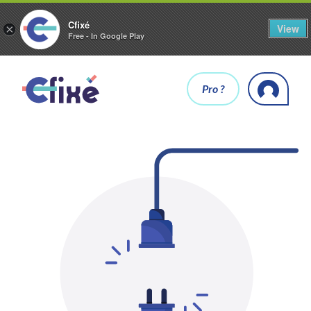
Cfixé
View
×
Free - In Google Play
Pro ?