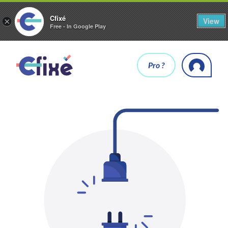
Cfixé
View
×
Free - In Google Play
Pro ?