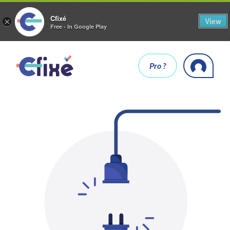
Cfixé
View
×
Free - In Google Play
Pro ?