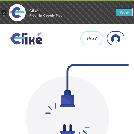
Cfixé
View
×
Free - In Google Play
Pro ?