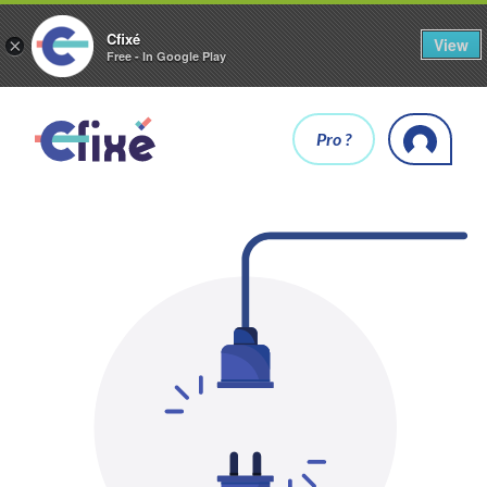
Cfixé
View
×
Free - In Google Play
Pro ?