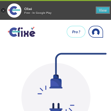
Cfixé
View
×
Free - In Google Play
Pro ?