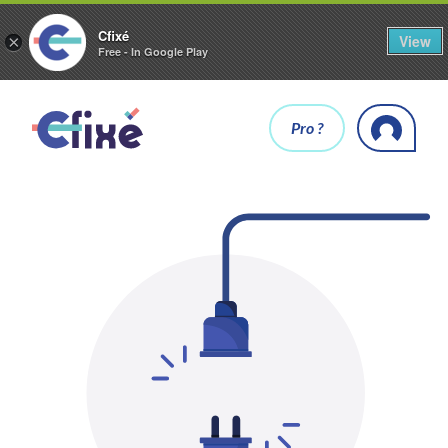
Cfixé
View
×
Free - In Google Play
Pro ?