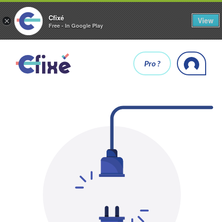
Cfixé
View
×
Free - In Google Play
Pro ?