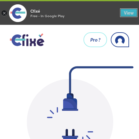
Cfixé
View
×
Free - In Google Play
Pro ?