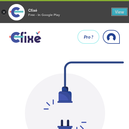
Cfixé
View
×
Free - In Google Play
Pro ?