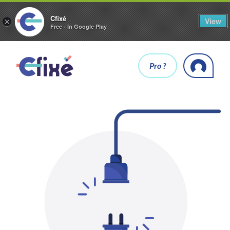
Cfixé
View
×
Free - In Google Play
Pro ?