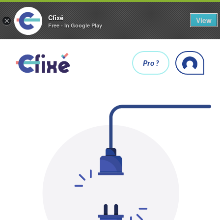
Cfixé
View
×
Free - In Google Play
Pro ?