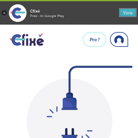
Cfixé
View
×
Free - In Google Play
Pro ?