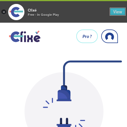
Cfixé
View
×
Free - In Google Play
Pro ?