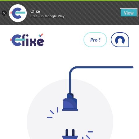
Cfixé
View
×
Free - In Google Play
Pro ?