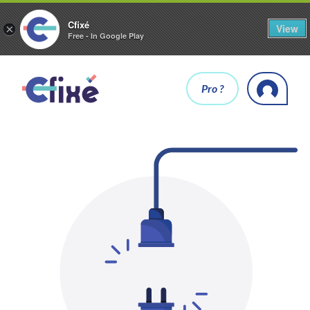
Cfixé
View
×
Free - In Google Play
Pro ?