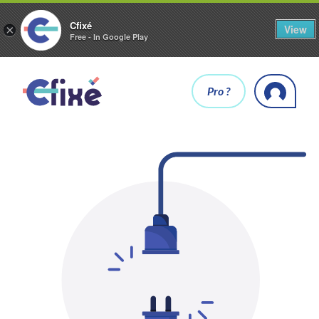
Cfixé
View
×
Free - In Google Play
Pro ?