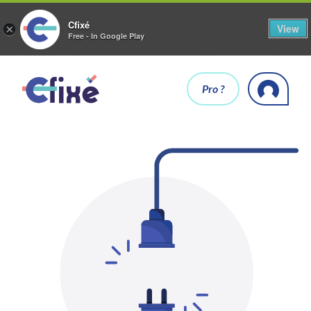
Cfixé
View
×
Free - In Google Play
Pro ?