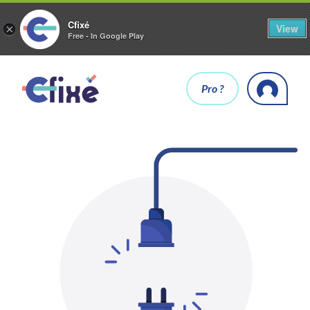
Cfixé
View
×
Free - In Google Play
Pro ?