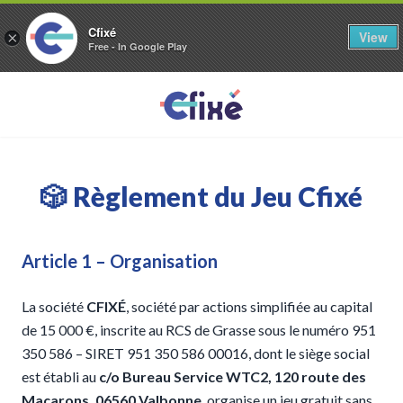
Cfixé
View
×
Free - In Google Play
🎲 Règlement du Jeu Cfixé
Article 1 – Organisation
La société
CFIXÉ
, société par actions simplifiée au capital
de 15 000 €, inscrite au RCS de Grasse sous le numéro 951
350 586 – SIRET 951 350 586 00016, dont le siège social
est établi au
c/o Bureau Service WTC2, 120 route des
Macarons, 06560 Valbonne
, organise un jeu gratuit sans