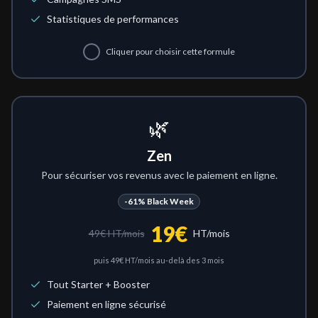
Statistiques de performances
Cliquer pour choisir cette formule
🌿
Zen
Pour sécuriser vos revenus avec le paiement en ligne.
-61%
Black Week
19
€
49
€ HT/mois
HT/mois
puis
49
€ HT/mois au-delà des 3 mois
Tout Starter + Booster
Paiement en ligne sécurisé