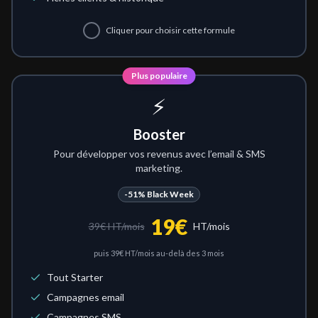
Cliquer pour choisir cette formule
Plus populaire
⚡
Booster
Pour développer vos revenus avec l’email & SMS
marketing.
-51%
Black Week
19
€
39
€ HT/mois
HT/mois
puis
39
€ HT/mois au-delà des 3 mois
Tout Starter
Campagnes email
Campagnes SMS