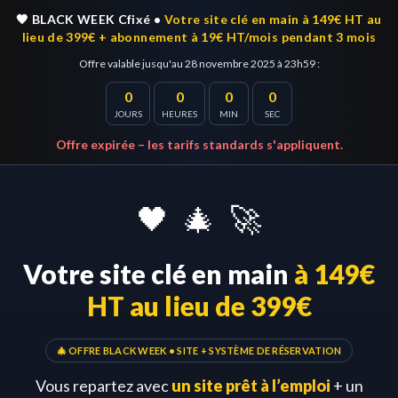
🖤 BLACK WEEK Cfixé •
Votre site clé en main à 149€ HT au
lieu de 399€ + abonnement à 19€ HT/mois pendant 3 mois
Offre valable jusqu'au 28 novembre 2025 à 23h59 :
0
0
0
0
JOURS
HEURES
MIN
SEC
Offre expirée – les tarifs standards s'appliquent.
🖤
🎄
🚀
Votre site clé en main
à 149€
HT au lieu de 399€
🎄 OFFRE BLACK WEEK • SITE + SYSTÈME DE RÉSERVATION
Vous repartez avec
un site prêt à l’emploi
+ un